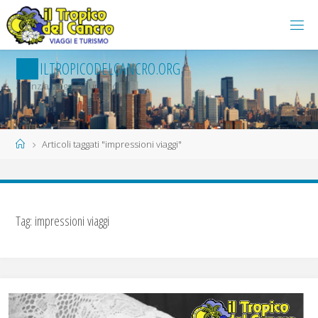
Salta
al
contenuto
I
L
T
R
O
P
I
C
O
D
E
L
C
A
N
C
R
O
.
O
R
G
agenzia Viaggi e Turismo
Home
Articoli taggati "impressioni viaggi"
Tag:
impressioni viaggi