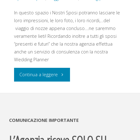
In questo spazio i Nostri Sposi potranno lasciare le
loro impressioni, le loro foto, i loro ricordi,…del
viaggio di nozze appena concluso….ne saremmo
veramente lieti! Ricordando inoltre a tutti gli sposi
“presenti e futuri” che la nostra agenzia effettua
anche un servizio di consulenza con la nostra
Wedding Planner
"Sposi:
Continua a leggere
il
nostro
viaggio
COMUNICAZIONE IMPORTANTE
da