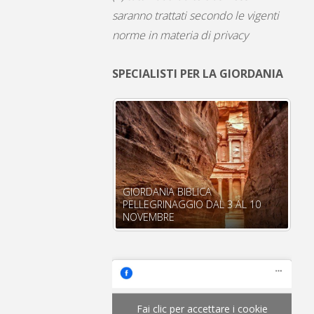
saranno trattati secondo le vigenti
norme in materia di privacy
SPECIALISTI PER LA GIORDANIA
GIORDANIA BIBLICA
PELLEGRINAGGIO DAL 3 AL 10
I 
NOVEMBRE
mi
Fai clic per accettare i cookie