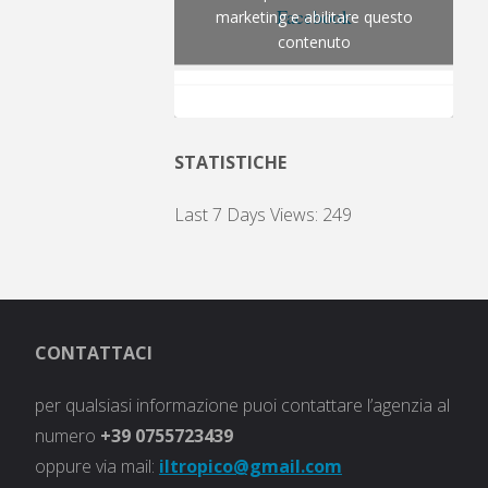
Facebook
marketing e abilitare questo
contenuto
STATISTICHE
Last 7 Days Views:
249
CONTATTACI
per qualsiasi informazione puoi contattare l’agenzia al
numero
+39
0755723439
oppure via mail:
iltropico@gmail.com